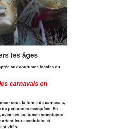
ers les âges
 adaptée aux coutumes locales du
des carnavals en
riser sous la forme de
carnavals
,
ule de personnes masquées. En
val, avec ses costumes somptueux
ortent leur savoir-faire et
estivités.