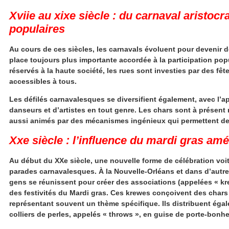
Xviie au xixe siècle : du carnaval aristocr
populaires
Au cours de ces siècles, les carnavals évoluent pour devenir
place toujours plus importante accordée à la participation popu
réservés à la haute société, les rues sont investies par des
fêt
accessibles à tous.
Les défilés carnavalesques se diversifient également, avec l’
danseurs et d’artistes en tout genre. Les chars sont à présen
aussi animés par des mécanismes ingénieux qui permettent de 
Xxe siècle : l’influence du mardi gras amé
Au début du XXe siècle, une nouvelle forme de célébration voit 
parades carnavalesques
. À la Nouvelle-Orléans et dans d’autr
gens se réunissent pour créer des associations (appelées « kr
des festivités du Mardi gras. Ces krewes conçoivent des chars s
représentant souvent un thème spécifique. Ils distribuent ég
colliers de perles, appelés « throws », en guise de porte-bonhe