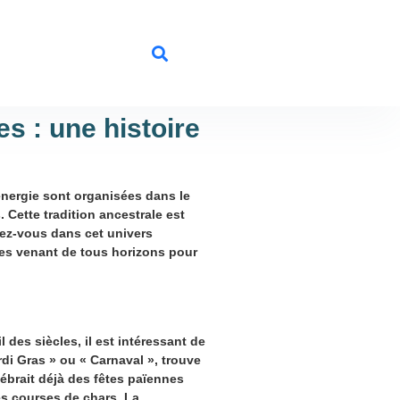
es : une histoire
nergie sont organisées dans le
s
. Cette tradition ancestrale est
gez-vous dans cet univers
es venant de tous horizons pour
l des siècles, il est intéressant de
di Gras » ou « Carnaval », trouve
lébrait déjà des
fêtes païennes
s courses de chars. La