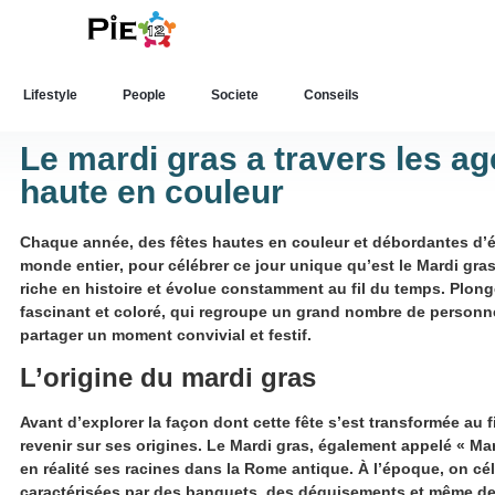
Lifestyle
People
Societe
Conseils
Le mardi gras a travers les ag
haute en couleur
Chaque année, des
fêtes hautes en couleur
et débordantes d’é
monde entier
, pour célébrer ce jour unique qu’est le
Mardi gra
riche en histoire et évolue constamment au fil du temps. Plon
fascinant et coloré, qui regroupe un grand nombre de personn
partager un moment convivial et festif.
L’origine du mardi gras
Avant d’explorer la façon dont cette fête s’est transformée au fi
revenir sur ses origines. Le Mardi gras, également appelé « Mar
en réalité ses racines dans la Rome antique. À l’époque, on cé
caractérisées par des banquets, des déguisements et même de